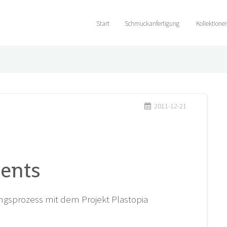
Start
Schmuckanfertigung
Kollektione
2011-12-21
ments
ungsprozess mit dem Projekt Plastopia