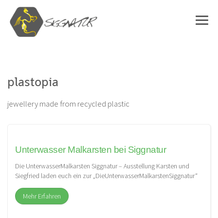
plastopia
jewellery made from recycled plastic
Unterwasser Malkarsten bei Siggnatur
Die UnterwasserMalkarsten Siggnatur – Ausstellung Karsten und
Siegfried laden euch ein zur „DieUnterwasserMalkarstenSiggnatur“
Ausstellung: „Vom Wasserfloh bis zum Pottwal. Auch unter Wasser
[…]
Mehr Erfahren