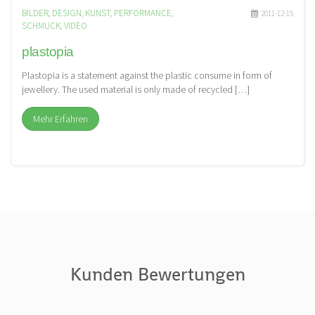
BILDER
,
DESIGN
,
KUNST
,
PERFORMANCE
,
2011-12-15
SCHMUCK
,
VIDEO
plastopia
Plastopia is a statement against the plastic consume in form of
jewellery. The used material is only made of recycled […]
Mehr Erfahren
Kunden Bewertungen