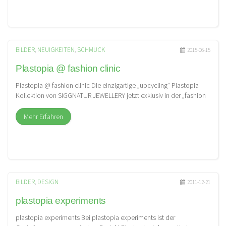
BILDER
,
NEUIGKEITEN
,
SCHMUCK
2015-06-15
Plastopia @ fashion clinic
Plastopia @ fashion clinic Die einzigartige „upcycling“ Plastopia
Kollektion von SIGGNATUR JEWELLERY jetzt exklusiv in der „fashion
clinic“ auf der […]
Mehr Erfahren
BILDER
,
DESIGN
2011-12-21
plastopia experiments
plastopia experiments Bei plastopia experiments ist der